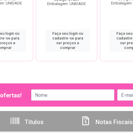
em: UNIDADE
Embalagem:
Embalagem: UNIDADE
eu login ou
Faça seu login ou
Faça seu 
tre-se para
cadastre-se para
cadastre
 preços e
ver preços e
ver pr
omprar
comprar
comp
ofertas!
Títulos
Notas Fiscais