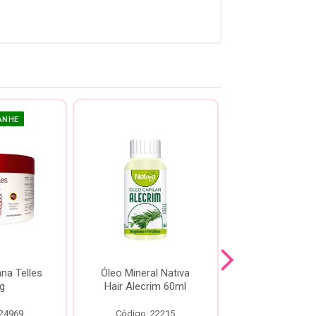
ANHE
na Telles
Óleo Mineral Nativa
Óleo Repar
g
Hair Alecrim 60ml
DaBelle Aba
Nutritivo 4
 24969
Código: 22215
Código: 21