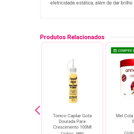
eletricidade estática, além de dar brilho
Produtos Relacionados
COMPRE 
o Reparador
Tonico Capilar Gota
Mel Cola
elle Abacate
Dourada Para
tritivo 45ml
Crescimento 100Ml
Códig
digo: 21221
Código: 4883