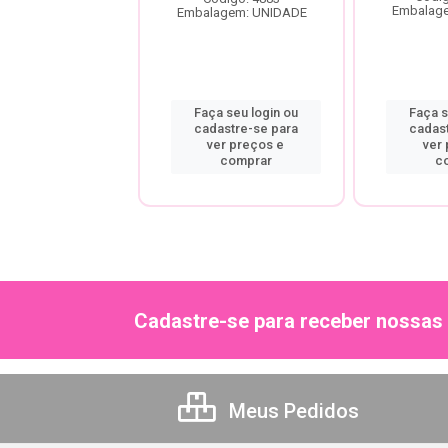
Embalag
agem: UNIDADE
Embalagem: UNIDADE
a seu login ou
Faça seu login ou
Faça s
astre-se para
cadastre-se para
cadas
er preços e
ver preços e
ver
comprar
comprar
c
Cadastre-se para receber nossas 
Meus Pedidos