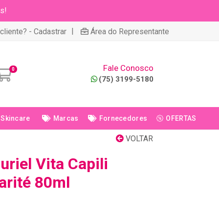
s!
|
cliente? - Cadastrar
Área do Representante
Fale Conosco
0
(75) 3199-5180
Skincare
Marcas
Fornecedores
OFERTAS
VOLTAR
riel Vita Capili
arité 80ml