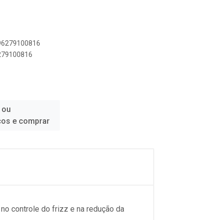
896279100816
6279100816
 ou
ços e comprar
 no controle do frizz e na redução da