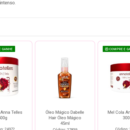
 intenso.
E GANHE
COMPRE E G
 Anna Telles
Óleo Mágico Dabelle
Mel Cola An
500g
Hair Óleo Mágico
300
45ml
o: 24972
Código:
Código: 27839