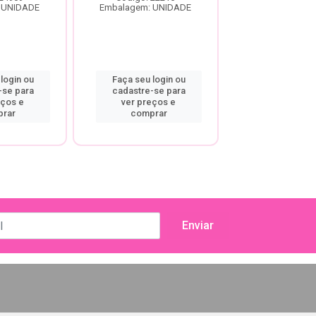
 UNIDADE
Embalagem: UNIDADE
Embalagem: U
login ou
Faça seu login ou
Faça seu log
-se para
cadastre-se para
cadastre-se
eços e
ver preços e
ver preço
rar
comprar
compra