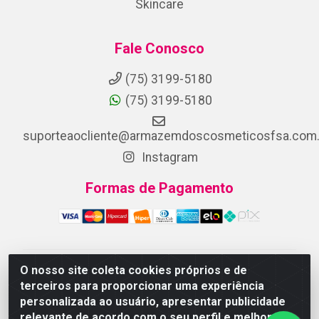
Skincare
Fale Conosco
(75) 3199-5180
(75) 3199-5180
suporteaocliente@armazemdoscosmeticosfsa.com.
Instagram
Formas de Pagamento
O nosso site coleta cookies próprios e de
ARMAZEM DOS COSMETICOS DISTRIBUIDORA LTDA -
terceiros para proporcionar uma experiência
Av.Transnordestina, 2222 - Parque Ipê, Feira de
personalizada ao usuário, apresentar publicidade
Santana/BA - CEP 44.054-008 - CNPJ 07.246.802/0001-
relevante de acordo com o seu perfil e melhorar a
25