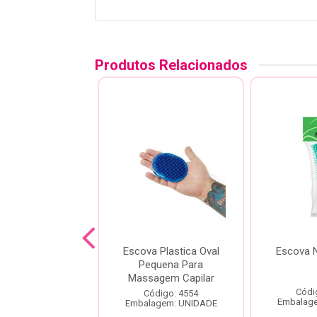
Produtos Relacionados
Escova Cabelo
Escova Plastica Oval
Escova N
 Cristal Colors
Pequena Para
Ricca 489
Massagem Capilar
Códi
ódigo: 5377
Código: 4554
Embalag
agem: UNIDADE
Embalagem: UNIDADE