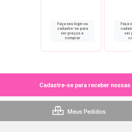
a seu login ou
Faça seu login ou
Faça s
astre-se para
cadastre-se para
cadas
er preços e
ver preços e
ver
comprar
comprar
c
Cadastre-se para receber nossas 
Meus Pedidos