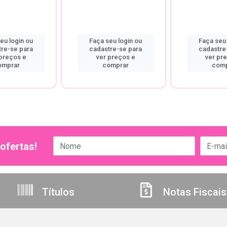
eu login ou
Faça seu login ou
Faça seu 
tre-se para
cadastre-se para
cadastre
 preços e
ver preços e
ver pr
omprar
comprar
comp
ofertas!
Títulos
Notas Fiscais