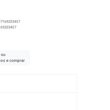
897169203457
7169203457
 ou
ços e comprar