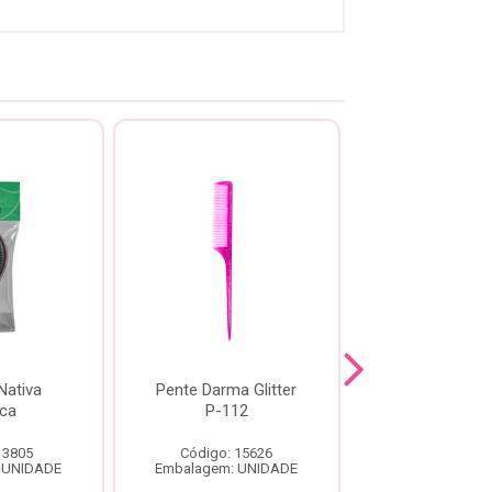
Nativa
Pente Darma Glitter
Mini Escova 
ca
P-112
Belliz Cristal
Ricca 48
 3805
Código: 15626
Código: 53
 UNIDADE
Embalagem: UNIDADE
Embalagem: U