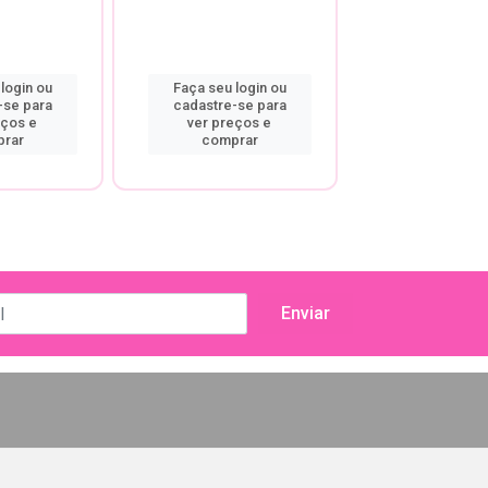
login ou
Faça seu login ou
Faça seu log
-se para
cadastre-se para
cadastre-se
eços e
ver preços e
ver preço
rar
comprar
compra