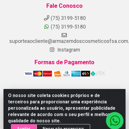
Fale Conosco
(75) 3199-5180
(75) 3199-5180
suporteaocliente@armazemdoscosmeticosfsa.com.
Instagram
Formas de Pagamento
O nosso site coleta cookies próprios e de
ARMAZEM DOS COSMETICOS DISTRIBUIDORA LTDA -
terceiros para proporcionar uma experiência
Av.Transnordestina, 2222 - Parque Ipê, Feira de
personalizada ao usuário, apresentar publicidade
Santana/BA - CEP 44.054-008 - CNPJ 07.246.802/0001-
relevante de acordo com o seu perfil e melhorar a
25
qualidade do nosso site.
Aceitar
Negar não essenciais