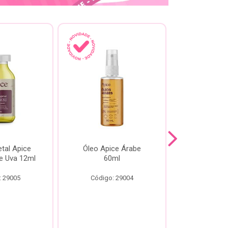
tal Apice
Óleo Apice Árabe
Reparador N
e Uva 12ml
60ml
Esmeral
: 29005
Código: 29004
Código: