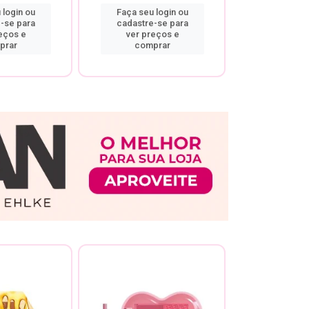
 login ou
Faça seu login ou
Faça seu 
-se para
cadastre-se para
cadastre
eços e
ver preços e
ver pr
prar
comprar
comp