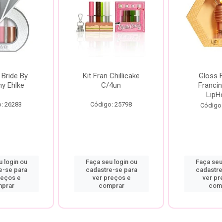
 Bride By
Kit Fran Chillicake
Gloss 
ny Ehlke
C/4un
Francin
LipH
: 26283
Código: 25798
Código
 login ou
Faça seu login ou
Faça seu
e-se para
cadastre-se para
cadastre
reços e
ver preços e
ver pr
prar
comprar
com