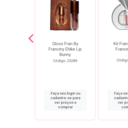
dor De
Gloss Fran By
Kit Fran
gem Power
Franciny Ehlke Lip
Franci
 Fran By
Bunny
ny Ehlke
Código
Código: 23289
o: 9067
u login ou
Faça seu login ou
Faça seu
re-se para
cadastre-se para
cadastr
preços e
ver preços e
ver p
mprar
comprar
com