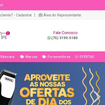
s!
|
cliente? - Cadastrar
Área do Representante
Fale Conosco
0
(75) 3199-5180
Skincare
Marcas
Fornecedores
OFERTAS