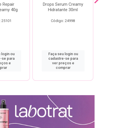
e Repair
Drops Serum Creamy
Locao Hi
eamy 40g
Hidratante 30ml
Creamy C
Body Cre
: 25101
Código: 24998
Código:
 login ou
Faça seu login ou
Faça seu 
-se para
cadastre-se para
cadastre
eços e
ver preços e
ver pr
prar
comprar
comp