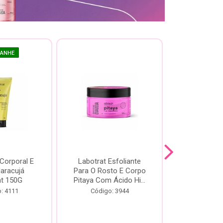
GANHE
 Corporal E
Labotrat Esfoliante
Kit Labotra
Maracujá
Para O Rosto E Corpo
Hibisco C
at 150G
Pitaya Com Ácido Hi...
Código:
: 4111
Código: 3944