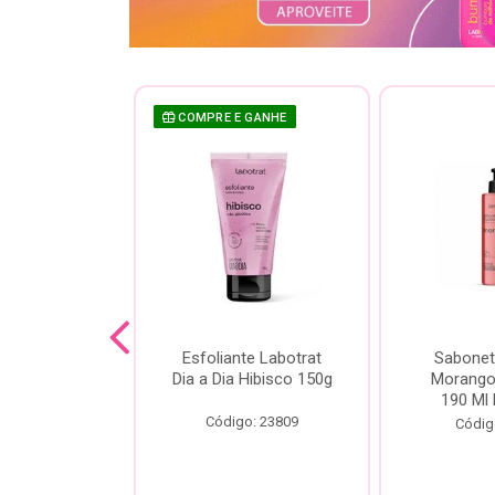
COMPRE E GANHE
sh Labotrat
Esfoliante Labotrat
Sabonet
ia Morango
Dia a Dia Hibisco 150g
Morango 
90ml
190 Ml 
Código: 23809
o: 18713
Códig