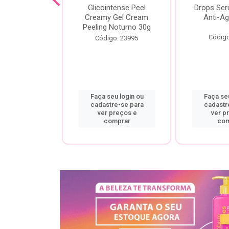
cial Creamy
Glicointense Peel
Drops Se
 Retinal 30g
Creamy Gel Cream
Anti-Ag
Peeling Noturno 30g
o: 25106
Código
Código: 23995
u login ou
Faça seu login ou
Faça seu
re-se para
cadastre-se para
cadastr
preços e
ver preços e
ver p
mprar
comprar
com