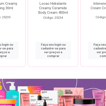
rum Creamy
Locao Hidratante
Intensiv
ing 30ml
Creamy Ceramide
Cream Cr
Body Cream 400ml
: 25235
Código
Código: 25234
 login ou
Faça seu login ou
Faça seu
e-se para
cadastre-se para
cadastre
reços e
ver preços e
ver pr
prar
comprar
com