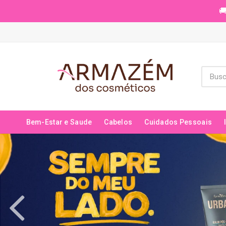
🚚
Bem-Estar e Saude
Cabelos
Cuidados Pessoais