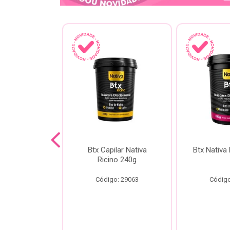
a Kokeshi
Btx Capilar Nativa
Btx Nativa
Melixir 200g
Ricino 240g
o: 28805
Código: 29063
Código