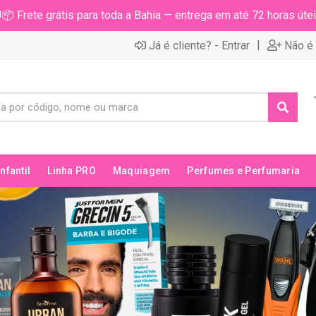
📦 Frete grátis para toda a Bahia — entrega em até 72 horas útei
|
Já é cliente? - Entrar
Não é 
Infantil
Linha PRO
Maquiagem
Perfumes e Perfumaria