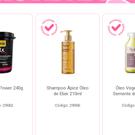
 Power 240g
Shampoo Ápice Óleo
Óleo Vege
de Elixir 210ml
Semente d
: 29062
Código: 29006
Código