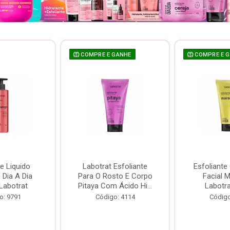
COMPRE E GANHE
COMPRE E 
e Liquido
Labotrat Esfoliante
Esfoliante
Dia A Dia
Para O Rosto E Corpo
Facial 
Labotrat
Pitaya Com Ácido Hi...
Labotr
o: 9791
Código: 4114
Código