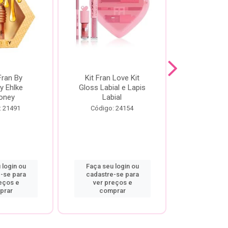
Fran By
Kit Fran Love Kit
Kit Fr
y Ehlke
Gloss Labial e Lapis
Glosslici
oney
Labial
Código:
: 21491
Código: 24154
 login ou
Faça seu login ou
Faça seu 
-se para
cadastre-se para
cadastre
eços e
ver preços e
ver pr
prar
comprar
comp