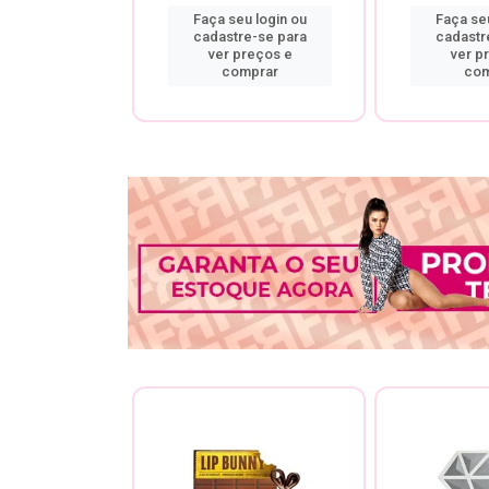
u login ou
Faça seu login ou
Faça seu
re-se para
cadastre-se para
cadastr
preços e
ver preços e
ver p
mprar
comprar
com