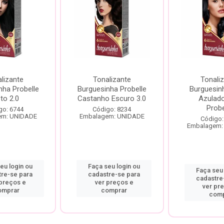
lizante
Tonalizante
Tonali
nha Probelle
Burguesinha Probelle
Burguesin
to 2.0
Castanho Escuro 3.0
Azulado
Probe
go: 6744
Código: 8234
em: UNIDADE
Embalagem: UNIDADE
Código:
Embalagem:
eu login ou
Faça seu login ou
Faça seu 
tre-se para
cadastre-se para
cadastre
 preços e
ver preços e
ver pr
omprar
comprar
comp