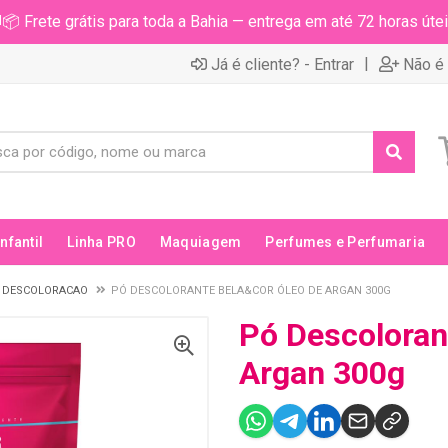
📦 Frete grátis para toda a Bahia — entrega em até 72 horas útei
|
Já é cliente? - Entrar
Não é 
Infantil
Linha PRO
Maquiagem
Perfumes e Perfumaria
 DESCOLORACAO
PÓ DESCOLORANTE BELA&COR ÓLEO DE ARGAN 300G
Pó Descoloran
Argan 300g