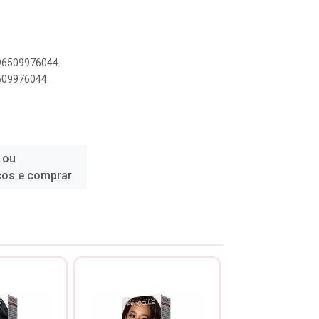
896509976044
6509976044
 ou
ços e comprar