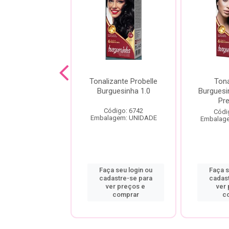
zante Probelle
Tonalizante Probelle
Tona
guesinha 5.0
Burguesinha 1.0
Burguesi
nho Claro 50Ml
Pre
Código: 6742
ódigo: 6748
Códi
Embalagem: UNIDADE
agem: UNIDADE
Embalag
a seu login ou
Faça seu login ou
Faça s
astre-se para
cadastre-se para
cadas
er preços e
ver preços e
ver
comprar
comprar
c