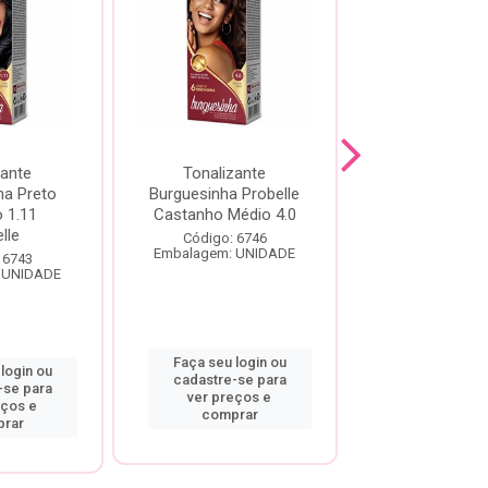
zante
Tonalizante
Tonalizante P
ha Preto
Burguesinha Probelle
Burguesinha
 1.11
Castanho Médio 4.0
Castanho Clar
lle
Código: 6746
Código: 67
Embalagem: UNIDADE
Embalagem: U
 6743
 UNIDADE
Faça seu login ou
Faça seu log
login ou
cadastre-se para
cadastre-se
-se para
ver preços e
ver preço
eços e
comprar
compra
rar