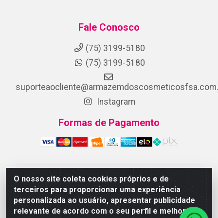
Fale Conosco
(75) 3199-5180
(75) 3199-5180
suporteaocliente@armazemdoscosmeticosfsa.com.
Instagram
Formas de Pagamento
O nosso site coleta cookies próprios e de
ARMAZEM DOS COSMETICOS DISTRIBUIDORA LTDA -
terceiros para proporcionar uma experiência
Av.Transnordestina, 2222 - Parque Ipê, Feira de
personalizada ao usuário, apresentar publicidade
Santana/BA - CEP 44.054-008 - CNPJ 07.246.802/0001-
relevante de acordo com o seu perfil e melhorar a
25