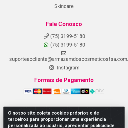
Skincare
Fale Conosco
(75) 3199-5180
(75) 3199-5180
suporteaocliente@armazemdoscosmeticosfsa.com.
Instagram
Formas de Pagamento
O nosso site coleta cookies próprios e de
ARMAZEM DOS COSMETICOS DISTRIBUIDORA LTDA -
terceiros para proporcionar uma experiência
Av.Transnordestina, 2222 - Parque Ipê, Feira de
personalizada ao usuário, apresentar publicidade
Santana/BA - CEP 44.054-008 - CNPJ 07.246.802/0001-