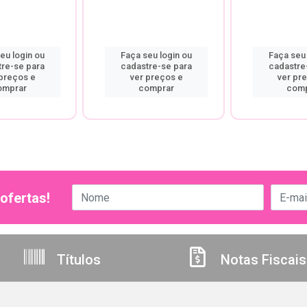
eu login ou
Faça seu login ou
Faça seu 
tre-se para
cadastre-se para
cadastre
 preços e
ver preços e
ver pr
omprar
comprar
comp
ofertas!
Títulos
Notas Fiscais