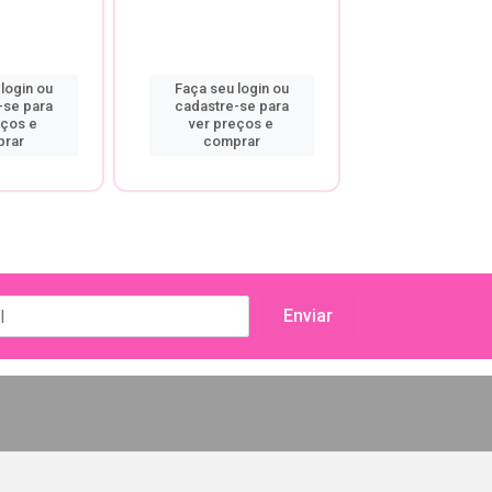
login ou
Faça seu login ou
Faça seu log
-se para
cadastre-se para
cadastre-se
eços e
ver preços e
ver preço
rar
comprar
compra