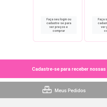
a seu login ou
Faça seu login ou
Faça s
astre-se para
cadastre-se para
cadas
er preços e
ver preços e
ver
comprar
comprar
c
Cadastre-se para receber nossas 
Meus Pedidos