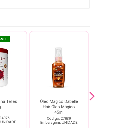
ANHE
na Telles
Óleo Mágico Dabelle
Óleo Mineral 
g
Hair Óleo Mágico
Hair Alecrim
45ml
 24976
Código: 22
Código: 27839
 UNIDADE
Embalagem: U
Embalagem: UNIDADE