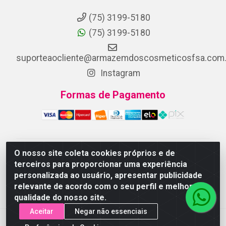
(75) 3199-5180
(75) 3199-5180
suporteaocliente@armazemdoscosmeticosfsa.com.
Instagram
Formas de Pagamento
O nosso site coleta cookies próprios e de
ARMAZEM DOS COSMETICOS DISTRIBUIDORA LTDA -
terceiros para proporcionar uma experiência
Av.Transnordestina, 2222 - Parque Ipê, Feira de
personalizada ao usuário, apresentar publicidade
Santana/BA - CEP 44.054-008 - CNPJ 07.246.802/0001-
relevante de acordo com o seu perfil e melhorar a
25
qualidade do nosso site.
Aceitar
Negar não essenciais