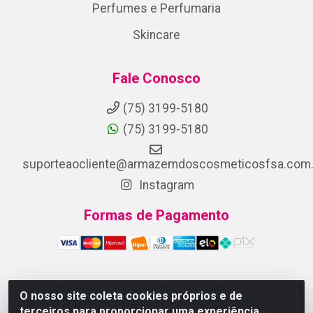
Perfumes e Perfumaria
Skincare
Fale Conosco
(75) 3199-5180
(75) 3199-5180
suporteaocliente@armazemdoscosmeticosfsa.com.
Instagram
Formas de Pagamento
O nosso site coleta cookies próprios e de
ARMAZEM DOS COSMETICOS DISTRIBUIDORA LTDA -
terceiros para proporcionar uma experiência
Av.Transnordestina, 2222 - Parque Ipê, Feira de