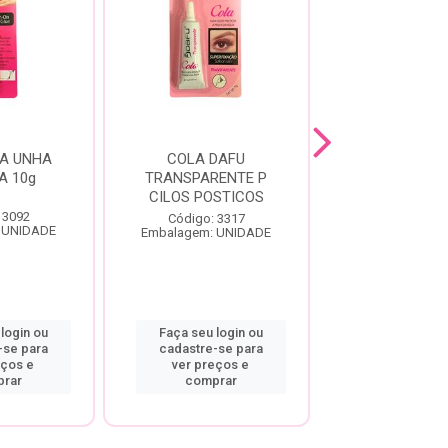
A UNHA
COLA DAFU
DEFRIZANTE
A 10g
TRANSPARENTE P
HAIR D-PAN
CILOS POSTICOS
400ML
 3092
Código: 3317
Código: 10
 UNIDADE
Embalagem: UNIDADE
Embalagem: U
login ou
Faça seu login ou
Faça seu log
-se para
cadastre-se para
cadastre-se
eços e
ver preços e
ver preço
rar
comprar
compra