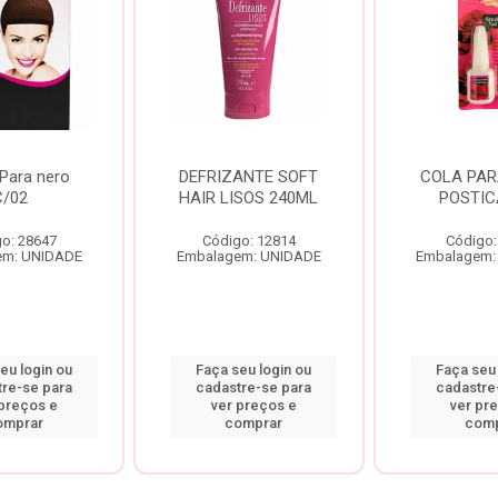
Para nero
DEFRIZANTE SOFT
COLA PAR
C/02
HAIR LISOS 240ML
POSTIC
o: 28647
Código: 12814
Código:
em: UNIDADE
Embalagem: UNIDADE
Embalagem:
eu login ou
Faça seu login ou
Faça seu 
tre-se para
cadastre-se para
cadastre
 preços e
ver preços e
ver pr
omprar
comprar
comp