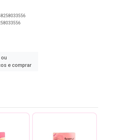
758258033556
8258033556
 ou
ços e comprar