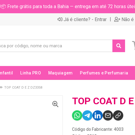
📦 Frete grátis para toda a Bahia — entrega em até 72 horas útei
|
Já é cliente? - Entrar
Não é 
Infantil
Linha PRO
Maquiagem
Perfumes e Perfumaria
TOP COAT D E Z DZ3358
TOP COAT D E
Código do Fabricante: 4003