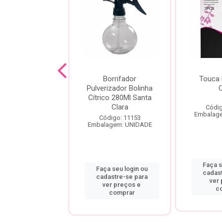
IZANTE SOFT
Borrifador
Touca 
 D-PANTENOL
Pulverizador Bolinha
400ML
Cítrico 280Ml Santa
Clara
Códig
digo: 10571
Embalag
agem: UNIDADE
Código: 11153
Embalagem: UNIDADE
a seu login ou
Faça s
Faça seu login ou
astre-se para
cadas
cadastre-se para
er preços e
ver
ver preços e
comprar
c
comprar