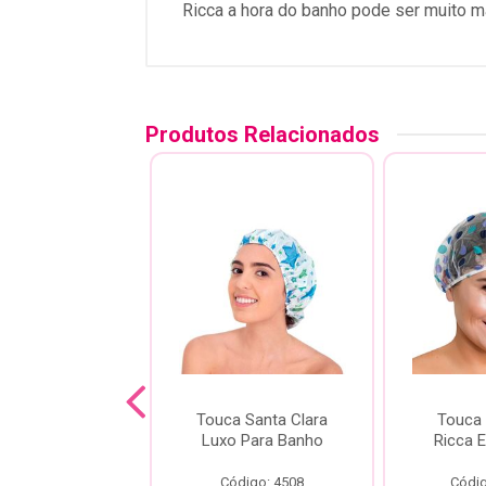
Ricca a hora do banho pode ser muito ma
Produtos Relacionados
ca de Banho
Touca Santa Clara
Touca
cca Infantil
Luxo Para Banho
Ricca 
digo: 18241
Código: 4508
Códig