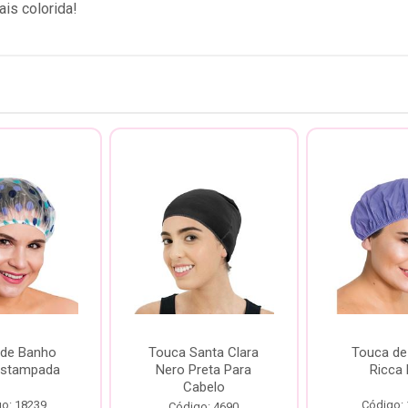
is colorida!
 de Banho
Touca Santa Clara
Touca de
Estampada
Nero Preta Para
Ricca 
Cabelo
o: 18239
Código:
Código: 4690