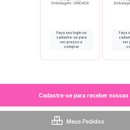
agem: UNIDADE
Embalagem: UNIDADE
Embalag
a seu login ou
Faça seu login ou
Faça s
astre-se para
cadastre-se para
cadas
er preços e
ver preços e
ver
comprar
comprar
c
Cadastre-se para receber nossas 
Meus Pedidos