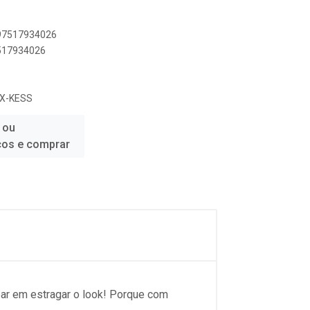
897517934026
7517934026
IX-KESS
 ou
ços e comprar
par em estragar o look! Porque com