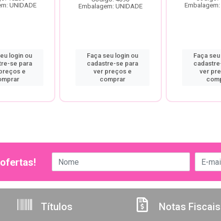
em: UNIDADE
Embalagem:
Embalagem: UNIDADE
eu login ou
Faça seu login ou
Faça seu 
tre-se para
cadastre-se para
cadastre
 preços e
ver preços e
ver pr
omprar
comprar
comp
ofertas!
Títulos
Notas Fiscais