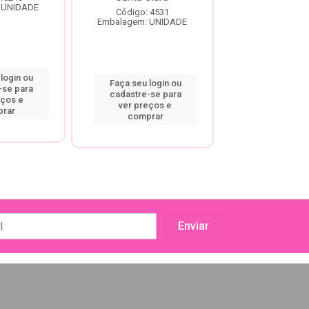
 UNIDADE
Embalagem: U
Código: 4531
Embalagem: UNIDADE
login ou
Faça seu log
Faça seu login ou
-se para
cadastre-se
cadastre-se para
eços e
ver preço
ver preços e
rar
compra
comprar