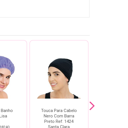
 Banho
Touca Para Cabelo
Touca de B
Lisa
Nero Com Barra
Ricca Infan
Preto Ref: 1424
Santa Clara
 18240
Código: 18