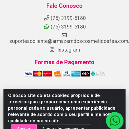
Fale Conosco
(75) 3199-5180
(75) 3199-5180
suporteaocliente@armazemdoscosmeticosfsa.com.
Instagram
Formas de Pagamento
O nosso site coleta cookies próprios e de
ARMAZEM DOS COSMETICOS DISTRIBUIDORA LTDA -
terceiros para proporcionar uma experiência
Av.Transnordestina, 2222 - Parque Ipê, Feira de
personalizada ao usuário, apresentar publicidade
Santana/BA - CEP 44.054-008 - CNPJ 07.246.802/0001-
relevante de acordo com o seu perfil e melhorar a
25
qualidade do nosso site.
Aceitar
Negar não essenciais