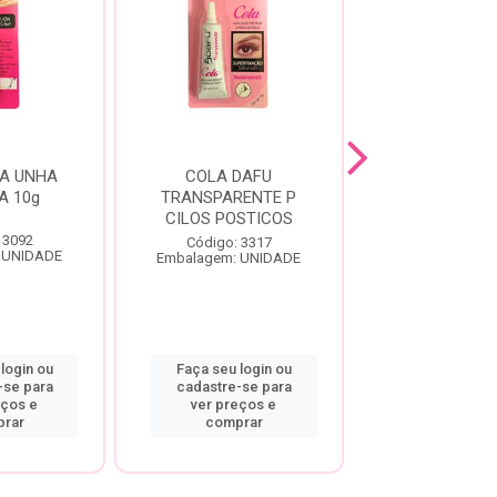
A UNHA
COLA DAFU
DEFRIZANTE
A 10g
TRANSPARENTE P
HAIR D-PAN
CILOS POSTICOS
400ML
 3092
Código: 3317
Código: 10
 UNIDADE
Embalagem: UNIDADE
Embalagem: U
login ou
Faça seu login ou
Faça seu log
-se para
cadastre-se para
cadastre-se
eços e
ver preços e
ver preço
rar
comprar
compra