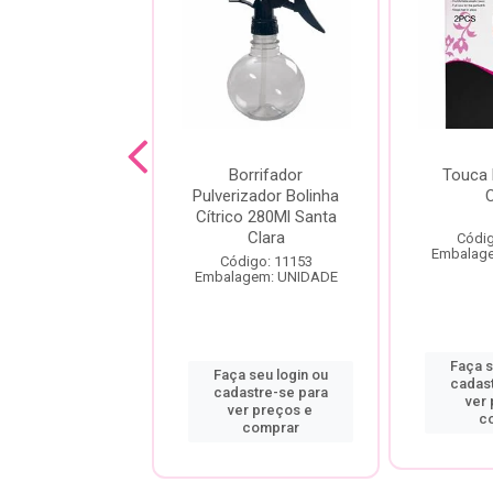
IZANTE SOFT
Borrifador
Touca 
 D-PANTENOL
Pulverizador Bolinha
400ML
Cítrico 280Ml Santa
Clara
Códig
digo: 10571
Embalag
agem: UNIDADE
Código: 11153
Embalagem: UNIDADE
a seu login ou
Faça s
Faça seu login ou
astre-se para
cadas
cadastre-se para
er preços e
ver
ver preços e
comprar
c
comprar