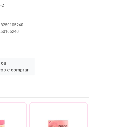
0-2
108250105240
8250105240
 ou
ços e comprar