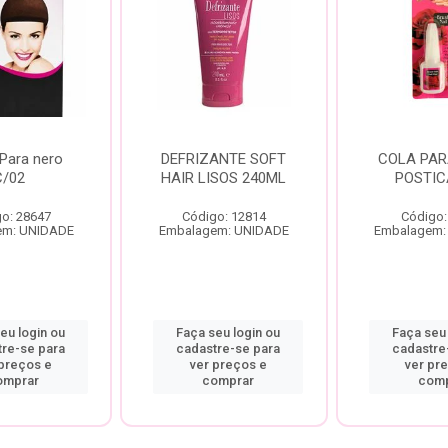
Para nero
DEFRIZANTE SOFT
COLA PAR
C/02
HAIR LISOS 240ML
POSTIC
o: 28647
Código: 12814
Código:
em: UNIDADE
Embalagem: UNIDADE
Embalagem:
eu login ou
Faça seu login ou
Faça seu 
tre-se para
cadastre-se para
cadastre
 preços e
ver preços e
ver pr
omprar
comprar
comp