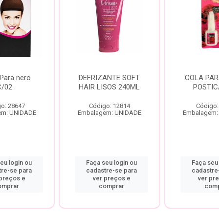
Para nero
DEFRIZANTE SOFT
COLA PAR
C/02
HAIR LISOS 240ML
POSTIC
o: 28647
Código: 12814
Código:
em: UNIDADE
Embalagem: UNIDADE
Embalagem:
eu login ou
Faça seu login ou
Faça seu 
tre-se para
cadastre-se para
cadastre
 preços e
ver preços e
ver pr
omprar
comprar
comp