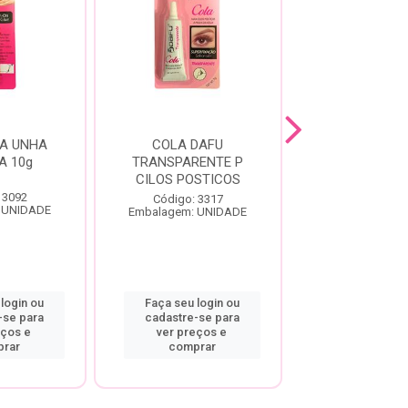
A UNHA
COLA DAFU
DEFRIZANTE
A 10g
TRANSPARENTE P
HAIR D-PAN
CILOS POSTICOS
400ML
 3092
Código: 3317
Código: 10
 UNIDADE
Embalagem: UNIDADE
Embalagem: U
login ou
Faça seu login ou
Faça seu log
-se para
cadastre-se para
cadastre-se
eços e
ver preços e
ver preço
rar
comprar
compra