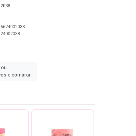
02038
906624002038
6624002038
 ou
ços e comprar