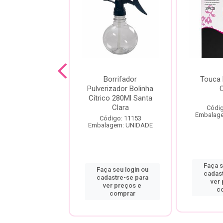
IZANTE SOFT
Borrifador
Touca 
 D-PANTENOL
Pulverizador Bolinha
400ML
Cítrico 280Ml Santa
Clara
Códig
digo: 10571
Embalag
agem: UNIDADE
Código: 11153
Embalagem: UNIDADE
a seu login ou
Faça s
Faça seu login ou
astre-se para
cadas
cadastre-se para
er preços e
ver
ver preços e
comprar
c
comprar